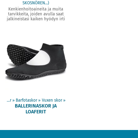
SKOSNÖREN...)
Kenkienhoitoaineita ja muita
tarvikkeita, joiden avulla saat
jalkineistasi kaiken hyödyn irti
Produkter
‪»
Barfotaskor
‪»
Vuxen skor
‪»
BALLERINASKOR JA
LOAFERIT