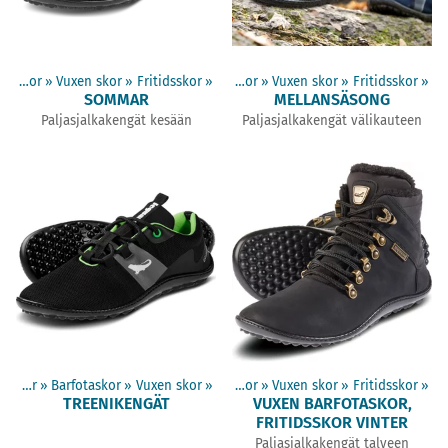
Barfotaskor
‪»
Vuxen skor
Produkter
‪»
Fritidsskor
‪»
‪»
Barfotaskor
‪»
Vuxen skor
‪»
Fritidsskor
‪»
SOMMAR
MELLANSÄSONG
Paljasjalkakengät kesään
Paljasjalkakengät välikauteen
Produkter
‪»
Barfotaskor
Produkter
‪»
Vuxen skor
‪»
‪»
Barfotaskor
‪»
Vuxen skor
‪»
Fritidsskor
‪»
TREENIKENGÄT
VUXEN BARFOTASKOR,
FRITIDSSKOR VINTER
Paljasjalkakengät talveen