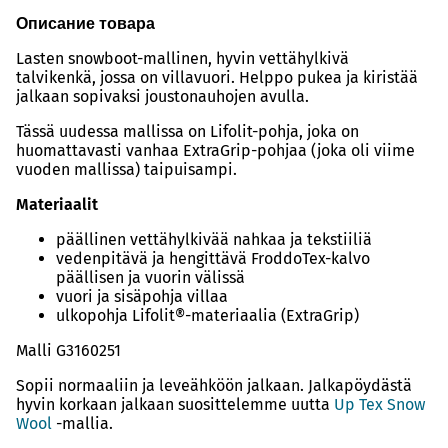
Описание товара
Lasten snowboot-mallinen, hyvin vettähylkivä
talvikenkä, jossa on villavuori. Helppo pukea ja kiristää
jalkaan sopivaksi joustonauhojen avulla.
Tässä uudessa mallissa on Lifolit-pohja, joka on
huomattavasti vanhaa ExtraGrip-pohjaa (joka oli viime
vuoden mallissa) taipuisampi.
Materiaalit
päällinen vettähylkivää nahkaa ja tekstiiliä
vedenpitävä ja hengittävä FroddoTex-kalvo
päällisen ja vuorin välissä
vuori ja sisäpohja villaa
ulkopohja Lifolit®-materiaalia (ExtraGrip)
Malli G3160251
Sopii normaaliin ja leveähköön jalkaan. Jalkapöydästä
hyvin korkaan jalkaan suosittelemme uutta
Up Tex Snow
Wool
-mallia.