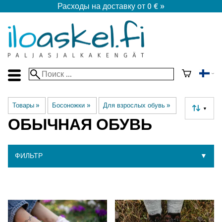
Расходы на доставку от 0 € »
Товары
‪»
Босоножки
‪»
Для взрослых обувь
‪»
▼
ОБЫЧНАЯ ОБУВЬ
ФИЛЬТР
▼