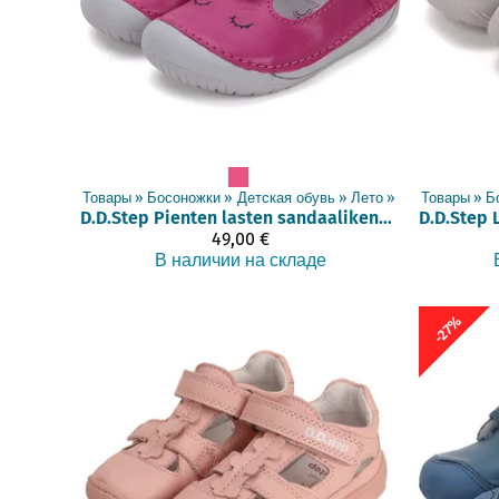
Товары
‪»
Босоножки
‪»
Детская обувь
‪»
Лето
‪»
Товары
‪»
Б
D.D.Step
Pienten lasten sandaalikengät (21-25)
D.D.Step
49,00 €
В наличии на складе
-27%