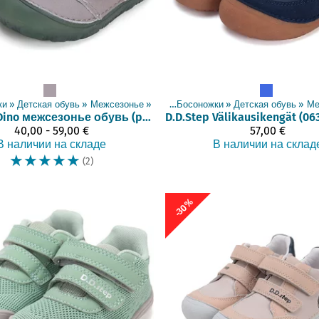
ки
‪»
Детская обувь
‪»
Межсезонье
Товары
‪»
‪»
Босоножки
‪»
Детская обувь
‪»
Ме
Dino межсезонье обувь (pimeässä hohtava)
D.D.Step
40,00 - 59,00 €
57,00 €
В наличии на складе
В наличии на склад
☆
☆
☆
☆
☆
(2)
-30%