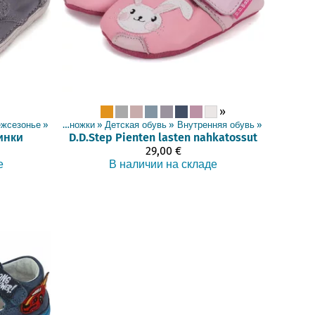
»
жсезонье
Товары
‪»
‪»
Босоножки
‪»
Детская обувь
‪»
Внутренняя обувь
‪»
инки
D.D.Step
Pienten lasten nahkatossut
29,00 €
е
В наличии на складе