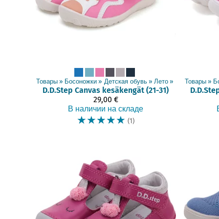
Товары
‪»
Босоножки
‪»
Детская обувь
‪»
Лето
‪»
Товары
‪»
Б
D.D.Step
Canvas kesäkengät (21-31)
D.D.Ste
29,00 €
В наличии на складе
☆
☆
☆
☆
☆
(1)