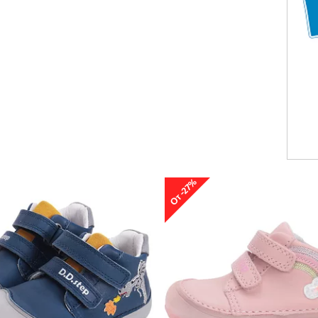
От -27%