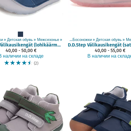
ки
‪»
Детская обувь
‪»
Межсезонье
Товары
‪»
‪»
Босоножки
‪»
Детская обувь
‪»
Ме
Välikausikengät (lohikäärme, 21-31)
D.D.Step
40,00 - 50,00 €
40,00 - 55,00 €
В наличии на складе
В наличии на склад
☆
☆
☆
☆
☆
(2)