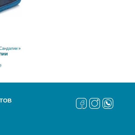
Сандалии
‪»
лии
е
ТОВ