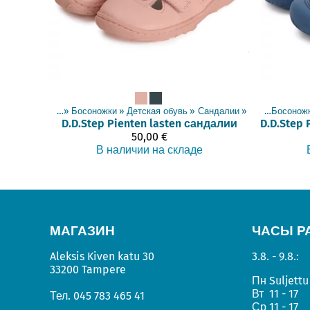
Товары
‪»
Босоножки
‪»
Детская обувь
‪»
Сандалии
Товары
‪»
‪»
Босонож
D.D.Step
Pienten lasten сандалии
D.D.Step
50,00 €
В наличии на складе
МАГАЗИН
ЧАСЫ Р
Aleksis Kiven katu 30
3.8. - 9.8.:
33200 Tampere
Пн
Suljettu
Вт
11 - 17
Тел.
045 783 465 41
Ср
11 - 17