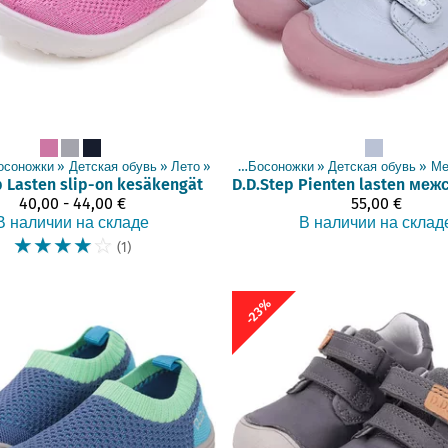
осоножки
‪»
Детская обувь
‪»
Лето
Товары
‪»
‪»
Босоножки
‪»
Детская обувь
‪»
Ме
p
Lasten slip-on kesäkengät
D.D.Step
40,00 - 44,00 €
55,00 €
В наличии на складе
В наличии на склад
☆
☆
☆
☆
☆
(1)
-23%