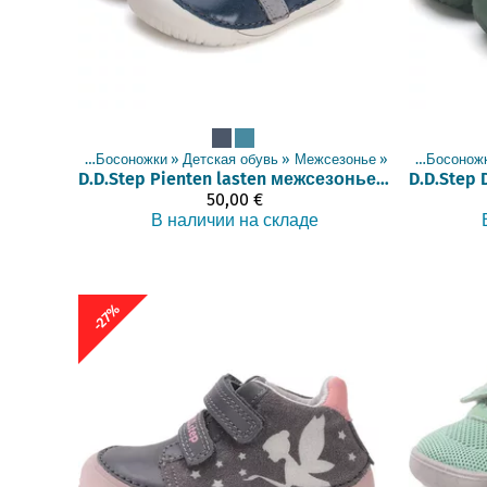
Товары
‪»
Босоножки
‪»
Детская обувь
‪»
Межсезонье
Товары
‪»
‪»
Босонож
D.D.Step
Pienten lasten межсезонье обувь (lohikäärme, 21-25)
D.D.Step
50,00 €
В наличии на складе
-27%