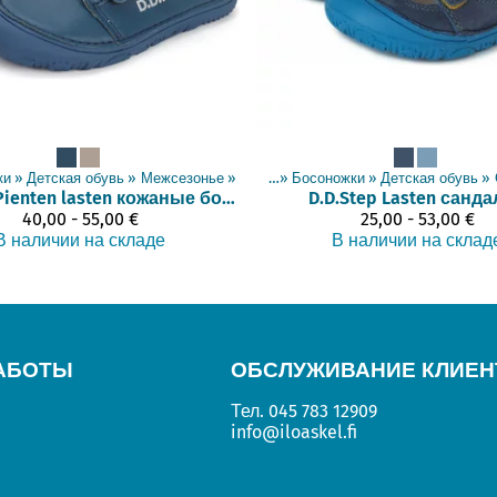
ки
‪»
Детская обувь
‪»
Межсезонье
Товары
‪»
‪»
Босоножки
‪»
Детская обувь
‪»
Pienten lasten кожаные ботинки
D.D.Step
Lasten санда
40,00 - 55,00 €
25,00 - 53,00 €
В наличии на складе
В наличии на склад
АБОТЫ
ОБСЛУЖИВАНИЕ КЛИЕН
Тел.
045 783 12909
info@iloaskel.fi