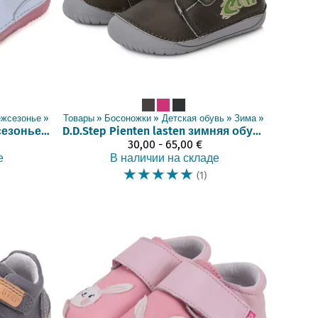
жсезонье
‪»
Товары
‪»
Босоножки
‪»
Детская обувь
‪»
Зима
‪»
Pienten lasten межсезонье обувь (20-25, pimeässä hohtava)
D.D.Step
Pienten lasten зимняя обувь (koot 20-21)
30,00 - 65,00 €
е
В наличии на складе
☆
☆
☆
☆
☆
(1)