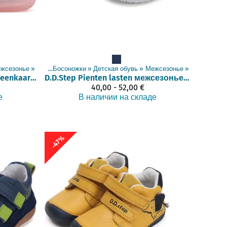
жсезонье
Товары
‪»
‪»
Босоножки
‪»
Детская обувь
‪»
Межсезонье
‪»
Välikausikengät (sateenkaari, 21-31)
D.D.Step
Pienten lasten межсезонье обувь (20-25)
40,00 - 52,00 €
е
В наличии на складе
-47%