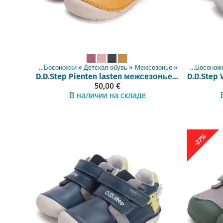
Товары
‪»
Босоножки
‪»
Детская обувь
‪»
Межсезонье
Товары
‪»
‪»
Босонож
D.D.Step
Pienten lasten межсезонье обувь (20-25)
D.D.Step
50,00 €
В наличии на складе
-27%