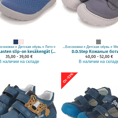
осоножки
‪»
Детская обувь
‪»
Лето
Товары
‪»
‪»
Босоножки
‪»
Детская обувь
‪»
Ме
Lasten slip-on kesäkengät (SS26)
D.D.Step
Кожаные бот
35,00 - 39,00 €
40,00 - 52,00 €
В наличии на складе
В наличии на склад
От -53%