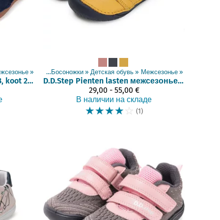
жсезонье
Товары
‪»
‪»
Босоножки
‪»
Детская обувь
‪»
Межсезонье
‪»
Välikausikengät (063, koot 26-36)
D.D.Step
Pienten lasten межсезонье обувь (20-25)
29,00 - 55,00 €
е
В наличии на складе
☆
☆
☆
☆
☆
(1)