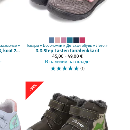
жсезонье
‪»
Товары
‪»
Босоножки
‪»
Детская обувь
‪»
Лето
‪»
Välikausikengät (063, koot 25-36)
D.D.Step
Lasten tarralenkkarit
45,00 - 49,00 €
е
В наличии на складе
☆
☆
☆
☆
☆
(1)
-54%