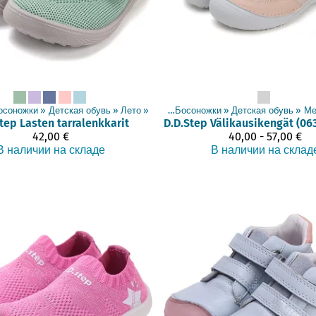
осоножки
‪»
Детская обувь
‪»
Лето
Товары
‪»
‪»
Босоножки
‪»
Детская обувь
‪»
Ме
Step
Lasten tarralenkkarit
D.D.Step
42,00 €
40,00 - 57,00 €
В наличии на складе
В наличии на склад