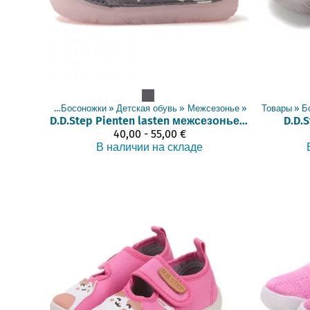
Товары
‪»
Босоножки
‪»
Детская обувь
‪»
Межсезонье
‪»
Товары
‪»
Б
D.D.Step
Pienten lasten межсезонье обувь (20-25)
D.D.
40,00 - 55,00 €
В наличии на складе