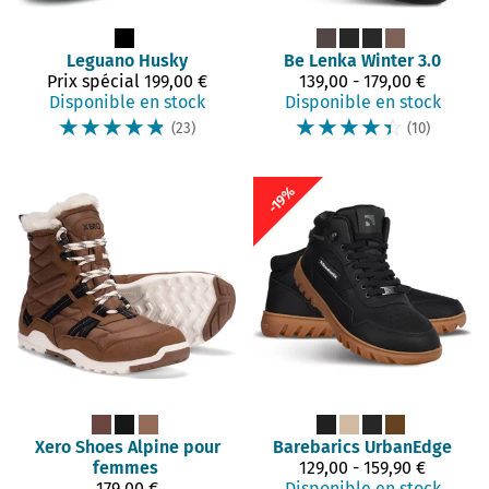
Leguano
Husky
Be Lenka
Winter 3.0
Prix spécial
199,00 €
139,00 - 179,00 €
Disponible en stock
Disponible en stock
☆
☆
☆
☆
☆
☆
☆
☆
☆
☆
(23)
(10)
-19%
Xero Shoes
Alpine pour
Barebarics
UrbanEdge
femmes
129,00 - 159,90 €
179,00 €
Disponible en stock