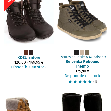
-20%
minimalistes
KOEL
‪»
Adultes chaussures
Isidore
‪»
Chaussures de loisirs
‪»
Mi-saison
‪»
Be Lenka
Rebound
120,00 - 149,95 €
Thermo
Disponible en stock
129,90 €
Disponible en stock
☆
☆
☆
☆
☆
(1)