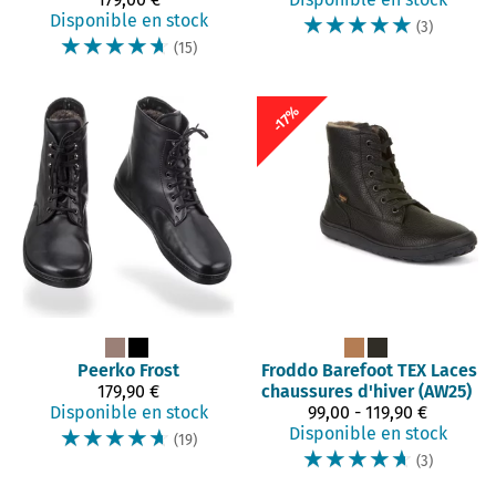
Disponible en stock
☆
☆
☆
☆
☆
(3)
☆
☆
☆
☆
☆
(15)
-17%
Peerko
Frost
Froddo Barefoot
TEX Laces
179,90 €
chaussures d'hiver (AW25)
Disponible en stock
99,00 - 119,90 €
☆
☆
☆
☆
☆
Disponible en stock
(19)
☆
☆
☆
☆
☆
(3)