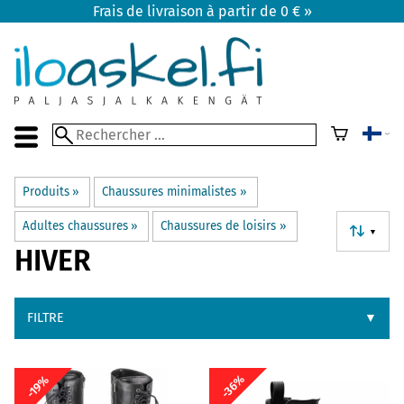
Frais de livraison à partir de 0 € »
Produits
‪»
Chaussures minimalistes
‪»
Adultes chaussures
‪»
Chaussures de loisirs
‪»
▼
HIVER
FILTRE
▼
-36%
-19%