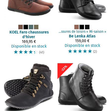
minimalistes
KOEL
‪»
Faro chaussures
Adultes chaussures
‪»
Chaussures de loisirs
‪»
Mi-saison
‪»
Be Lenka
Atlas
d'hiver
159,00 €
169,95 €
Disponible en stock
Disponible en stock
☆
☆
☆
☆
☆
☆
☆
☆
☆
☆
(2)
(41)
-22%