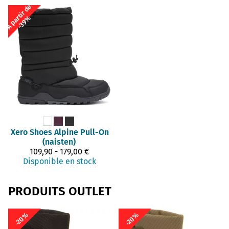
À
p
a
t
i
r
d
e
-
3
9
r
%
Xero Shoes
Alpine Pull-On
(naisten)
109,90 - 179,00 €
Disponible en stock
PRODUITS OUTLET
-20%
-20%