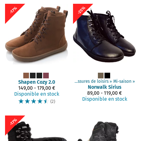
-25%
-17%
minimalistes
Shapen
‪»
Adultes chaussures
Cozy 2.0
‪»
Chaussures de loisirs
‪»
Mi-saison
‪»
Norwalk
Sirius
149,00 - 179,00 €
89,00 - 119,00 €
Disponible en stock
Disponible en stock
☆
☆
☆
☆
☆
(2)
-17%