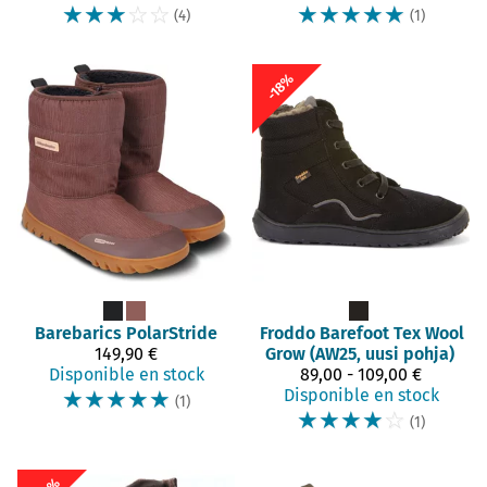
☆
☆
☆
☆
☆
☆
☆
☆
☆
☆
(4)
(1)
-18%
Barebarics
PolarStride
Froddo Barefoot
Tex Wool
149,90 €
Grow (AW25, uusi pohja)
Disponible en stock
89,00 - 109,00 €
☆
☆
☆
☆
☆
Disponible en stock
(1)
☆
☆
☆
☆
☆
(1)