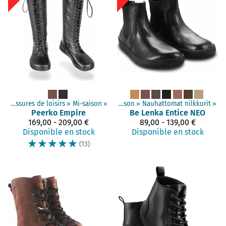
haussures
Chaussures de loisirs
‪»
Chaussures de loisirs
‪»
Mi-saison
‪»
‪»
Mi-saison
‪»
Nauhattomat nilkkurit
‪»
Peerko
Empire
Be Lenka
Entice NEO
169,00 - 209,00 €
89,00 - 139,00 €
Disponible en stock
Disponible en stock
☆
☆
☆
☆
☆
(13)