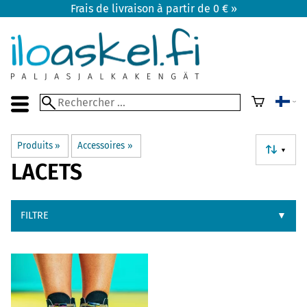
Frais de livraison à partir de 0 € »
Produits
‪»
Accessoires
‪»
▼
LACETS
FILTRE
▼