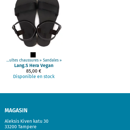
s
‪»
Adultes chaussures
‪»
Sandales
‪»
Lang.S
Hera Vegan
85,00 €
Disponible en stock
MAGASIN
Aleksis Kiven katu 30
33200 Tampere