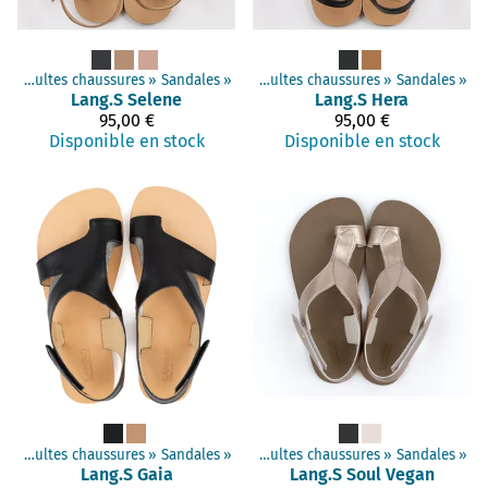
s
Produits
‪»
Adultes chaussures
‪»
Chaussures minimalistes
‪»
Sandales
‪»
‪»
Adultes chaussures
‪»
Sandales
‪»
Lang.S
Selene
Lang.S
Hera
95,00 €
95,00 €
Disponible en stock
Disponible en stock
s
Produits
‪»
Adultes chaussures
‪»
Chaussures minimalistes
‪»
Sandales
‪»
‪»
Adultes chaussures
‪»
Sandales
‪»
Lang.S
Gaia
Lang.S
Soul Vegan