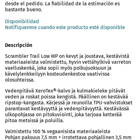
desde el pedido. La fiabilidad de la estimación es
bastante bueno.
Disponibilidad
Notifíquenme cuando este producto esté disponible
Descripción
Scrambler Trail Low WP on kevyt ja joustava, kestävistä
materiaaleista valmistettu, hyvin vettähylkivä varreton
vaelluskenkä, joka sopii myös polkujuoksuun ja
kävelylenkkeilyyn kosteudenkestoa vaativissa
olosuhteissa.
Vedenpitävä XeroTex®-kalvo ja kulmakieleke pitävät
veden ja roskat poissa kengistä. Päällinen on kestävää
ripstop-kangasta. Kärjessä ja reunoilla TPU-vahvistukset
parantavat kestävyyttä ja vedenpitävyyttä. Kestävässä
ulkopohjassa on pitokuviointi, joka tarjoaa ketterää
pitoa metsissä ja poluilla.
Valmistettu 100 % vegaanisista materiaaleista
Pohjan paksuus 7,5 mm + irrotettava pohjallinen 3,5 mm