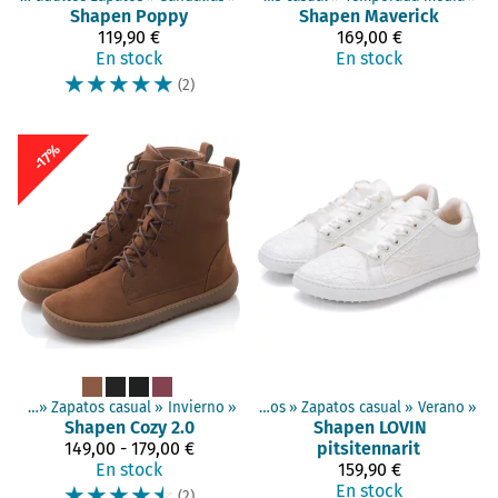
Shapen
Poppy
Shapen
Maverick
119,90 €
169,00 €
En stock
En stock
☆
☆
☆
☆
☆
(2)
-17%
apatos
»
Zapatos descalzos
‪»
Zapatos casual
‪»
‪»
Invierno
‪»
Para adultos zapatos
‪»
Zapatos casual
‪»
Verano
‪»
Shapen
Cozy 2.0
Shapen
LOVIN
149,00 - 179,00 €
pitsitennarit
En stock
159,90 €
☆
☆
☆
☆
☆
En stock
(2)