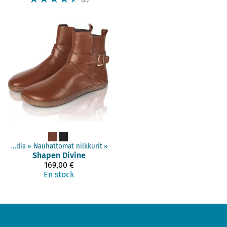
Temporada media
‪»
Nauhattomat nilkkurit
‪»
Shapen
Divine
169,00 €
En stock