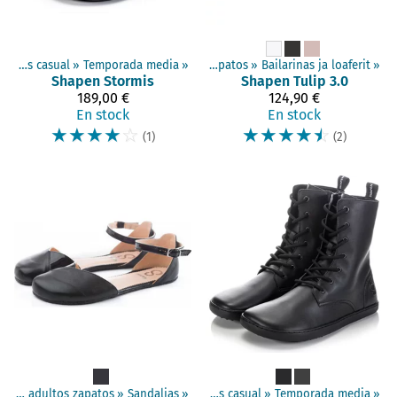
tos
‪»
Zapatos descalzos
Zapatos casual
‪»
Temporada media
‪»
‪»
Para adultos zapatos
‪»
Bailarinas ja loaferit
‪»
Shapen
Stormis
Shapen
Tulip 3.0
189,00 €
124,90 €
En stock
En stock
☆
☆
☆
☆
☆
☆
☆
☆
☆
☆
(1)
(2)
escalzos
Para adultos zapatos
‪»
Para adultos zapatos
‪»
Sandalias
‪»
‪»
Zapatos casual
‪»
Temporada media
‪»