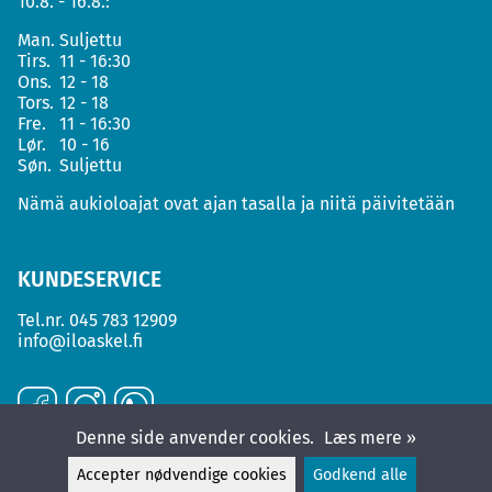
10.8. - 16.8.:
Man.
Suljettu
Tirs.
11 - 16:30
Ons.
12 - 18
Tors.
12 - 18
Fre.
11 - 16:30
Lør.
10 - 16
Søn.
Suljettu
Nämä aukioloajat ovat ajan tasalla ja niitä päivitetään
KUNDESERVICE
Tel.nr.
045 783 12909
info@iloaskel.fi
Denne side anvender cookies.
Læs mere »
Accepter nødvendige cookies
Godkend alle