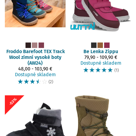
Froddo Barefoot
TEX Track
Be Lenka
Zippu
Wool zimní vysoké boty
79,90 - 109,90 €
(AW24)
Dostupné skladem
48,00 - 103,90 €
☆
☆
☆
☆
☆
(1)
Dostupné skladem
☆
☆
☆
☆
☆
(2)
-53%