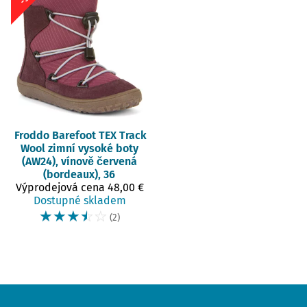
Froddo Barefoot
TEX Track
Wool zimní vysoké boty
(AW24), vínově červená
(bordeaux), 36
Výprodejová cena
48,00 €
Dostupné skladem
☆
☆
☆
☆
☆
(2)