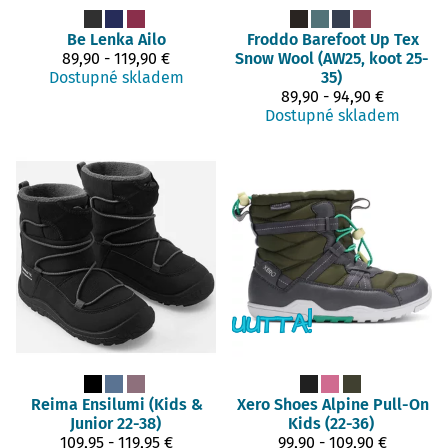
Be Lenka
Ailo
Froddo Barefoot
Up Tex
89,90 - 119,90 €
Snow Wool (AW25, koot 25-
Dostupné skladem
35)
89,90 - 94,90 €
Dostupné skladem
Reima
Ensilumi (Kids &
Xero Shoes
Alpine Pull-On
Junior 22-38)
Kids (22-36)
109,95 - 119,95 €
99,90 - 109,90 €