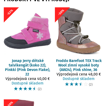
-50%
-53%
Jonap
Jerry dětské
Froddo Barefoot
TEX Track
talvikengät (koko 22),
Wool zimní vysoké boty
Pinkki (Pink Devon Flake),
(AW24), Pink shine, 36
22
Výprodejová cena
48,00 €
Výprodejová cena
40,00 €
Dostupné skladem
Dostupné skladem
☆
☆
☆
☆
☆
(2)
☆
☆
☆
☆
☆
(2)
-50%