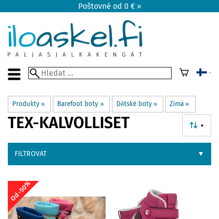
Poštovné od 0 € »
Produkty
‪»
Barefoot boty
‪»
Dětské boty
‪»
Zima
‪»
TEX-KALVOLLISET
▼
FILTROVAT
▼
Od -50%