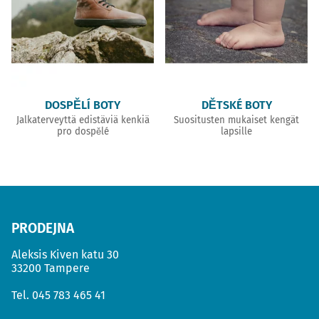
DOSPĚLÍ BOTY
DĚTSKÉ BOTY
Jalkaterveyttä edistäviä kenkiä
Suositusten mukaiset kengät
pro dospělé
lapsille
PRODEJNA
Aleksis Kiven katu 30
33200 Tampere
Tel.
045 783 465 41