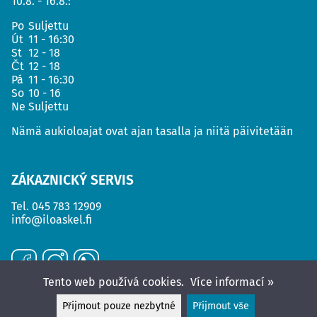
10.8. - 16.8.:
Po
Suljettu
Út
11 - 16:30
St
12 - 18
Čt
12 - 18
Pá
11 - 16:30
So
10 - 16
Ne
Suljettu
Nämä aukioloajat ovat ajan tasalla ja niitä päivitetään
ZÁKAZNICKÝ SERVIS
Tel.
045 783 12909
info@iloaskel.fi
Tento web používá cookies.
Více informací »
Přijmout pouze nezbytné
Přijmout vše