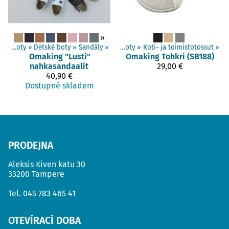
»
Produkty
Barefoot boty
‪»
Dětské boty
‪»
Barefoot boty
‪»
Sandály
‪»
‪»
Dospělí boty
‪»
Koti- ja toimistotossut
‪»
Omaking
"Lusti"
Omaking
Tohkri (SB188)
nahkasandaalit
29,00 €
40,90 €
Dostupné skladem
PRODEJNA
Aleksis Kiven katu 30
33200 Tampere
Tel.
045 783 465 41
OTEVÍRACÍ DOBA