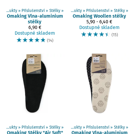
Produkty
‪»
Příslušenství
‪»
Stélky
‪»
Produkty
‪»
Příslušenství
‪»
Stélky
‪»
Omaking
Vlna-aluminium
Omaking
Woollen stélky
stélky
5,90 - 6,40 €
6,90 €
Dostupné skladem
Dostupné skladem
☆
☆
☆
☆
☆
(15)
☆
☆
☆
☆
☆
(14)
Produkty
‪»
Příslušenství
‪»
Stélky
‪»
Produkty
‪»
Příslušenství
‪»
Stélky
‪»
Omaking
Stélky "Air Soft"
Omaking
Vlna-aluminium