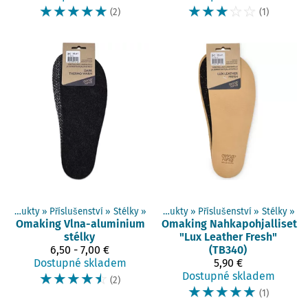
☆
☆
☆
☆
☆
☆
☆
☆
☆
☆
(2)
(1)
Produkty
‪»
Příslušenství
‪»
Stélky
‪»
Produkty
‪»
Příslušenství
‪»
Stélky
‪»
Omaking
Vlna-aluminium
Omaking
Nahkapohjalliset
stélky
"Lux Leather Fresh"
6,50 - 7,00 €
(TB340)
Dostupné skladem
5,90 €
☆
☆
☆
☆
☆
Dostupné skladem
(2)
☆
☆
☆
☆
☆
(1)