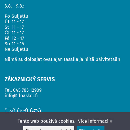
3.8. - 9.8.:
Po
Suljettu
Út
11 - 17
St
11 - 17
Čt
11 - 17
Pá
12 - 17
So
11 - 15
Ne
Suljettu
Nämä aukioloajat ovat ajan tasalla ja niitä päivitetään
ZÁKAZNICKÝ SERVIS
Tel.
045 783 12909
info@iloaskel.fi
Tento web používá cookies.
Více informací »