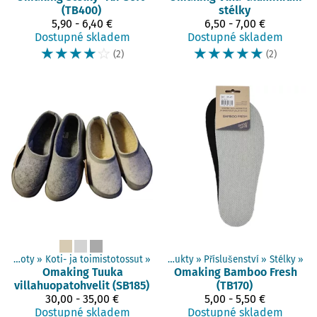
(TB400)
stélky
5,90 - 6,40 €
6,50 - 7,00 €
Dostupné skladem
Dostupné skladem
☆
☆
☆
☆
☆
☆
☆
☆
☆
☆
(2)
(2)
Dospělí boty
‪»
Koti- ja toimistotossut
‪»
Produkty
‪»
Příslušenství
‪»
Stélky
‪»
Omaking
Tuuka
Omaking
Bamboo Fresh
villahuopatohvelit (SB185)
(TB170)
30,00 - 35,00 €
5,00 - 5,50 €
Dostupné skladem
Dostupné skladem