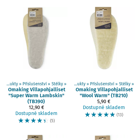
Produkty
‪»
Příslušenství
‪»
Stélky
‪»
Produkty
‪»
Příslušenství
‪»
Stélky
‪»
Omaking
Villapohjalliset
Omaking
Villapohjalliset
"Super Warm Lambskin"
"Wool Warm" (TB210)
(TB390)
5,90 €
12,90 €
Dostupné skladem
Dostupné skladem
☆
☆
☆
☆
☆
(13)
☆
☆
☆
☆
☆
(5)