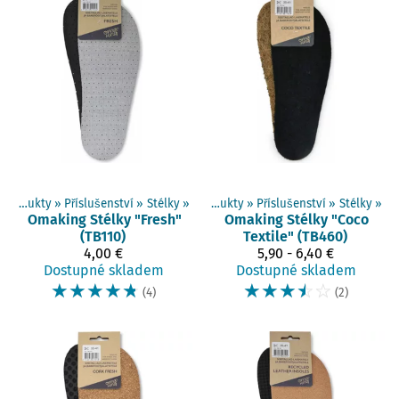
Produkty
‪»
Příslušenství
‪»
Stélky
‪»
Produkty
‪»
Příslušenství
‪»
Stélky
‪»
Omaking
Stélky "Fresh"
Omaking
Stélky "Coco
(TB110)
Textile" (TB460)
4,00 €
5,90 - 6,40 €
Dostupné skladem
Dostupné skladem
☆
☆
☆
☆
☆
☆
☆
☆
☆
☆
(4)
(2)