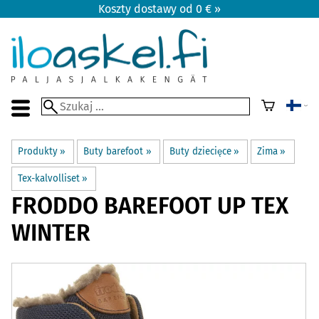
Koszty dostawy od 0 € »
Produkty
‪»
Buty barefoot
‪»
Buty dziecięce
‪»
Zima
‪»
Tex-kalvolliset
‪»
FRODDO BAREFOOT
UP TEX
WINTER