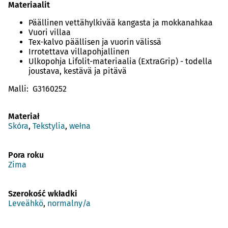
Materiaalit
Päällinen vettähylkivää kangasta ja mokkanahkaa
Vuori villaa
Tex-kalvo päällisen ja vuorin välissä
Irrotettava villapohjallinen
Ulkopohja Lifolit-materiaalia (ExtraGrip) - todella
joustava, kestävä ja pitävä
Malli: G3160252
Materiał
Skóra
,
Tekstylia
,
wełna
Pora roku
Zima
Szerokość wkładki
Leveähkö
,
normalny/a