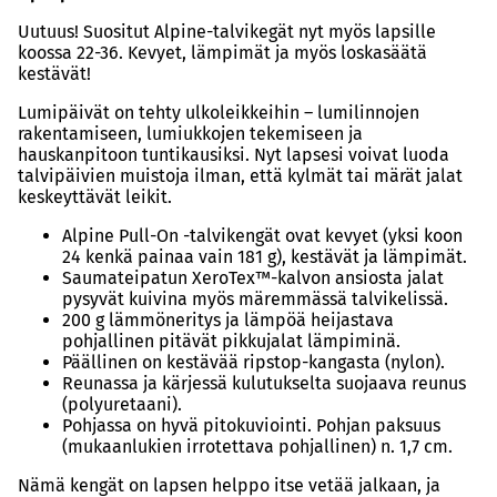
Uutuus! Suositut Alpine-talvikegät nyt myös lapsille
koossa 22-36. Kevyet, lämpimät ja myös loskasäätä
kestävät!
Lumipäivät on tehty ulkoleikkeihin – lumilinnojen
rakentamiseen, lumiukkojen tekemiseen ja
hauskanpitoon tuntikausiksi. Nyt lapsesi voivat luoda
talvipäivien muistoja ilman, että kylmät tai märät jalat
keskeyttävät leikit.
Alpine Pull-On -talvikengät ovat kevyet (yksi koon
24 kenkä painaa vain 181 g), kestävät ja lämpimät.
Saumateipatun XeroTex™-kalvon ansiosta jalat
pysyvät kuivina myös märemmässä talvikelissä.
200 g lämmöneritys ja lämpöä heijastava
pohjallinen pitävät pikkujalat lämpiminä.
Päällinen on kestävää ripstop-kangasta (nylon).
Reunassa ja kärjessä kulutukselta suojaava reunus
(polyuretaani).
Pohjassa on hyvä pitokuviointi. Pohjan paksuus
(mukaanlukien irrotettava pohjallinen) n. 1,7 cm.
Nämä kengät on lapsen helppo itse vetää jalkaan, ja