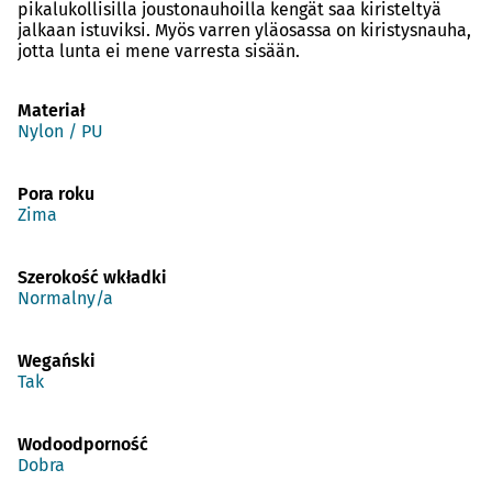
pikalukollisilla joustonauhoilla kengät saa kiristeltyä
jalkaan istuviksi. Myös varren yläosassa on kiristysnauha,
jotta lunta ei mene varresta sisään.
Materiał
Nylon / PU
Pora roku
Zima
Szerokość wkładki
Normalny/a
Wegański
Tak
Wodoodporność
Dobra