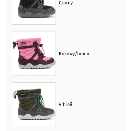
Czarny
Różowy/luumu
Vihreä