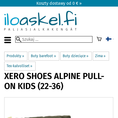
Koszty dostawy od 0 € »
Produkty
‪»
Buty barefoot
‪»
Buty dziecięce
‪»
Zima
‪»
Tex-kalvolliset
‪»
XERO SHOES
ALPINE PULL-
ON KIDS (22-36)