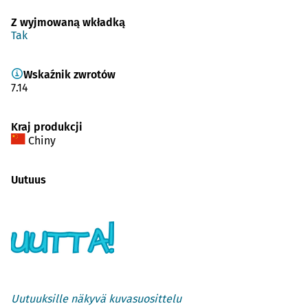
Z wyjmowaną wkładką
Tak
Wskaźnik zwrotów
7.14
Kraj produkcji
Chiny
Uutuus
Uutuuksille näkyvä kuvasuosittelu