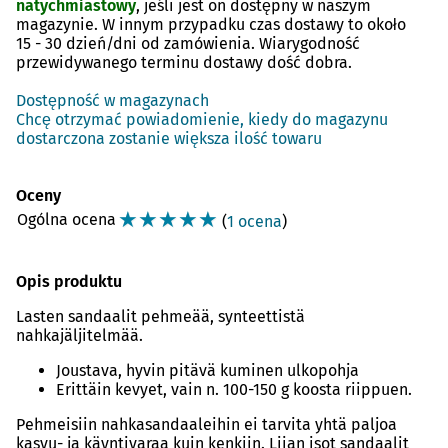
natychmiastowy
, jeśli jest on dostępny w naszym
magazynie. W innym przypadku czas dostawy to około
15 - 30 dzień/dni
od zamówienia. Wiarygodność
przewidywanego terminu dostawy dość dobra.
Dostępność w magazynach
Chcę otrzymać powiadomienie, kiedy do magazynu
dostarczona zostanie większa ilość towaru
Oceny
☆
☆
☆
☆
☆
Ogólna ocena
(
1 ocena
)
Opis produktu
Lasten sandaalit pehmeää, synteettistä
nahkajäljitelmää.
Joustava, hyvin pitävä kuminen ulkopohja
Erittäin kevyet, vain n. 100-150 g koosta riippuen.
Pehmeisiin nahkasandaaleihin ei tarvita yhtä paljoa
kasvu- ja käyntivaraa kuin kenkiin. Liian isot sandaalit