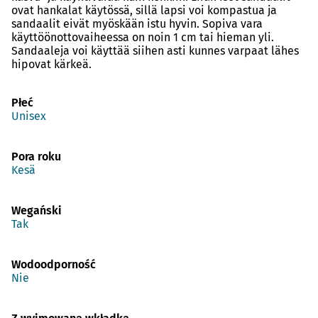
ovat hankalat käytössä, sillä lapsi voi kompastua ja
sandaalit eivät myöskään istu hyvin. Sopiva vara
käyttöönottovaiheessa on noin 1 cm tai hieman yli.
Sandaaleja voi käyttää siihen asti kunnes varpaat lähes
hipovat kärkeä.
Płeć
Unisex
Pora roku
Kesä
Wegański
Tak
Wodoodporność
Nie