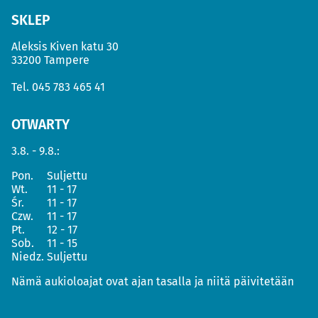
SKLEP
Aleksis Kiven katu 30
33200 Tampere
Tel.
045 783 465 41
OTWARTY
3.8. - 9.8.:
Pon.
Suljettu
Wt.
11 - 17
Śr.
11 - 17
Czw.
11 - 17
Pt.
12 - 17
Sob.
11 - 15
Niedz.
Suljettu
Nämä aukioloajat ovat ajan tasalla ja niitä päivitetään