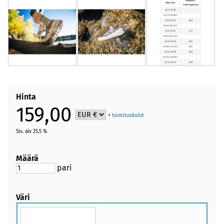
Hinta
159,00
+
toimituskulut
Sis. alv 25.5 %
Määrä
pari
Väri