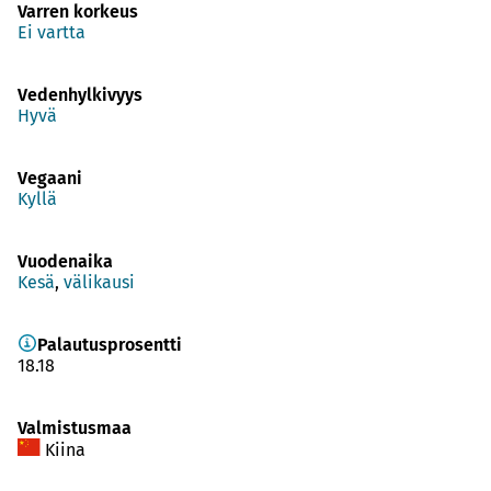
Varren korkeus
Ei vartta
Vedenhylkivyys
Hyvä
Vegaani
Kyllä
Vuodenaika
Kesä
,
välikausi
Palautusprosentti
18.18
Valmistusmaa
Kiina