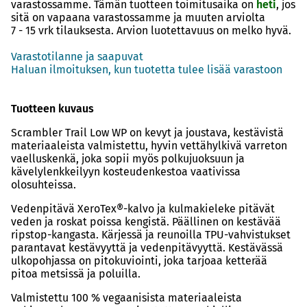
varastossamme. Tämän tuotteen toimitusaika on
heti
, jos
sitä on vapaana varastossamme ja muuten arviolta
7 - 15 vrk
tilauksesta. Arvion luotettavuus on melko hyvä.
Varastotilanne ja saapuvat
Haluan ilmoituksen, kun tuotetta tulee lisää varastoon
Tuotteen kuvaus
Scrambler Trail Low WP on kevyt ja joustava, kestävistä
materiaaleista valmistettu, hyvin vettähylkivä varreton
vaelluskenkä, joka sopii myös polkujuoksuun ja
kävelylenkkeilyyn kosteudenkestoa vaativissa
olosuhteissa.
Vedenpitävä XeroTex®-kalvo ja kulmakieleke pitävät
veden ja roskat poissa kengistä. Päällinen on kestävää
ripstop-kangasta. Kärjessä ja reunoilla TPU-vahvistukset
parantavat kestävyyttä ja vedenpitävyyttä. Kestävässä
ulkopohjassa on pitokuviointi, joka tarjoaa ketterää
pitoa metsissä ja poluilla.
Valmistettu 100 % vegaanisista materiaaleista