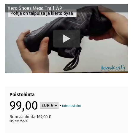
Xero Shoes Mesa Trail WP
Poistohinta
99,00
+
toimituskulut
Normaalihinta 169,00 €
Sis. alv 25.5 %