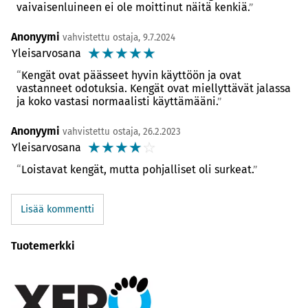
vaivaisenluineen ei ole moittinut näitä kenkiä.
Anonyymi
vahvistettu ostaja, 9.7.2024
☆
☆
☆
☆
☆
Yleisarvosana
Kengät ovat päässeet hyvin käyttöön ja ovat
vastanneet odotuksia. Kengät ovat miellyttävät jalassa
ja koko vastasi normaalisti käyttämääni.
Anonyymi
vahvistettu ostaja, 26.2.2023
☆
☆
☆
☆
☆
Yleisarvosana
Loistavat kengät, mutta pohjalliset oli surkeat.
Lisää kommentti
Tuotemerkki