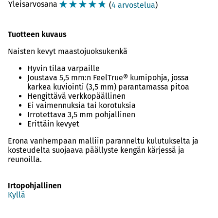
☆
☆
☆
☆
☆
Yleisarvosana
(
4 arvostelua
)
Tuotteen kuvaus
Naisten kevyt maastojuoksukenkä
Hyvin tilaa varpaille
Joustava 5,5 mm:n FeelTrue® kumipohja, jossa
karkea kuviointi (3,5 mm) parantamassa pitoa
Hengittävä verkkopäällinen
Ei vaimennuksia tai korotuksia
Irrotettava 3,5 mm pohjallinen
Erittäin kevyet
Erona vanhempaan malliin paranneltu kulutukselta ja
kosteudelta suojaava päällyste kengän kärjessä ja
reunoilla.
Irtopohjallinen
Kyllä