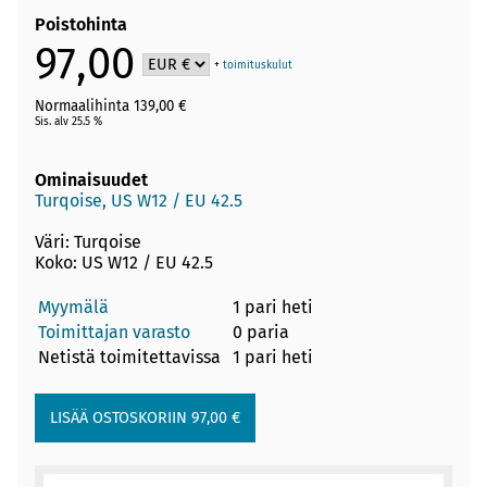
Poistohinta
97,00
+
toimituskulut
Normaalihinta 139,00 €
Sis. alv 25.5 %
Ominaisuudet
Turqoise, US W12 / EU 42.5
Väri: Turqoise
Koko: US W12 / EU 42.5
Myymälä
1 pari heti
Toimittajan varasto
0 paria
Netistä toimitettavissa
1 pari heti