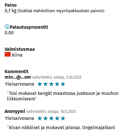
Paino
0,7
kg
(Sisältää mahdollisen myyntipakkauksen painon)
Palautusprosentti
0.00
Valmistusmaa
Kiina
Kommentit
min...@...om
vahvistettu ostaja, 5.10.2025
☆
☆
☆
☆
☆
Yleisarvosana
Tosi mukavat kengät maastossa juoksuun ja muuhun
liikkumiseen!
Anonyymi
vahvistettu ostaja, 10.5.2025
☆
☆
☆
☆
☆
Yleisarvosana
Kivan näköiset ja mukavat jalassa. Ongelmajalkani