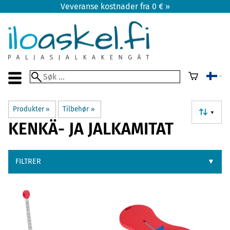
Veveranse kostnader fra 0 € »
Produkter
‪»
Tilbehør
‪»
▼
KENKÄ- JA JALKAMITAT
FILTRER
▼