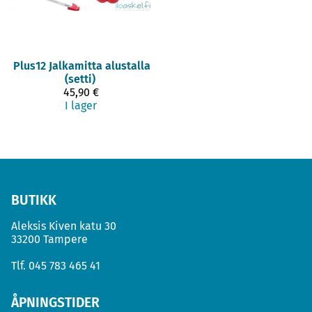
Plus12
Jalkamitta alustalla
(setti)
45,90 €
I lager
BUTIKK
Aleksis Kiven katu 30
33200 Tampere
Tlf.
045 783 465 41
ÅPNINGSTIDER