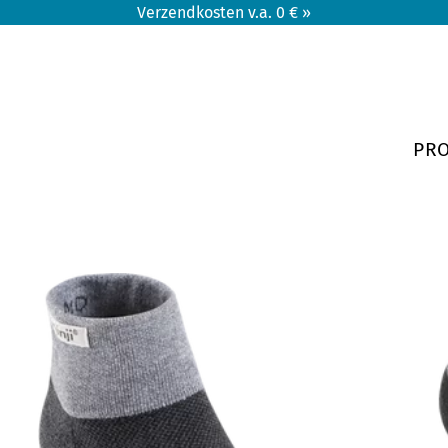
Verzendkosten v.a. 0 € »
PR