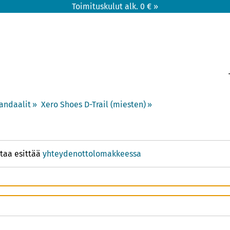
Toimituskulut alk. 0 € »
andaalit
‪»
Xero Shoes D-Trail (miesten)
‪»
taa esittää
yhteydenottolomakkeessa