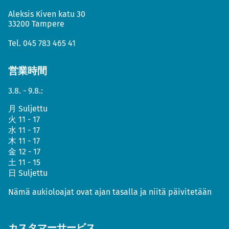
Aleksis Kiven katu 30
33200 Tampere
Tel.
045 783 465 41
営業時間
3.8. - 9.8.:
月
Suljettu
火
11 - 17
水
11 - 17
木
11 - 17
金
12 - 17
土
11 - 15
日
Suljettu
Nämä aukioloajat ovat ajan tasalla ja niitä päivitetään
カスタマーサービス