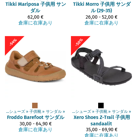
Tikki
Mariposa 子供用 サン
Tikki
Morro 子供用 サンダ
ダル
ル (29-35)
62,00 €
26,00 - 52,00 €
倉庫に在庫あり
倉庫に在庫あり
-50%
-54%
ベアフットシューズ
‪»
子供靴
‪»
商品
サンダル
‪»
‪»
ベアフットシューズ
‪»
子供靴
‪»
サンダル
‪»
Froddo Barefoot
サンダル
Xero Shoes
Z-Trail 子供用
30,00 - 64,90 €
sandaalit
倉庫に在庫あり
35,00 - 69,90 €
倉庫に在庫あり