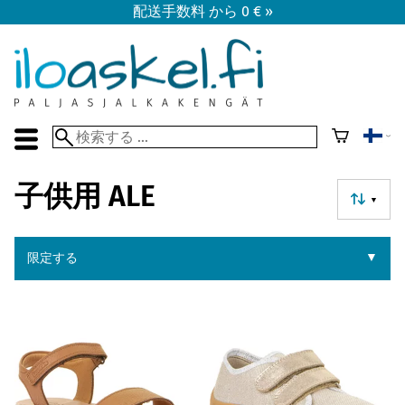
配送手数料 から 0 € »
子供用 ALE
▼
▼
限定する