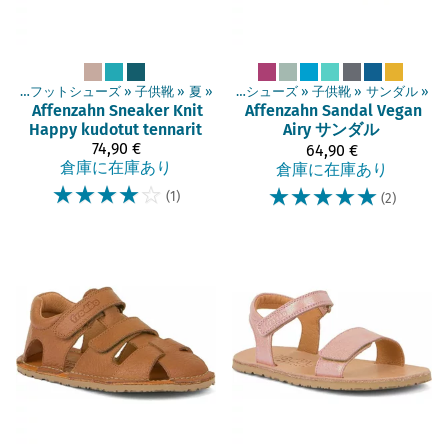
»
ベアフットシューズ
‪»
子供靴
商品
‪»
‪»
夏
‪»
ベアフットシューズ
‪»
子供靴
‪»
サンダル
‪»
Affenzahn
Sneaker Knit
Affenzahn
Sandal Vegan
Happy kudotut tennarit
Airy サンダル
74,90 €
64,90 €
倉庫に在庫あり
倉庫に在庫あり
☆
☆
☆
☆
☆
☆
☆
☆
☆
☆
(1)
(2)