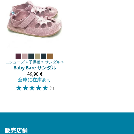
ベアフットシューズ
‪»
子供靴
‪»
サンダル
‪»
Baby Bare
サンダル
49,90 €
倉庫に在庫あり
☆
☆
☆
☆
☆
(1)
販売店舗