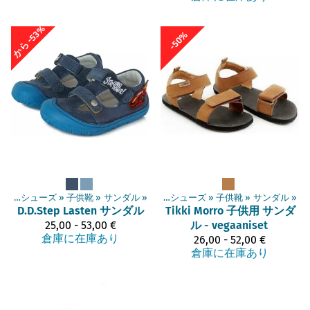
から -53%
-50%
ベアフットシューズ
‪»
子供靴
‪»
商品
サンダル
‪»
‪»
ベアフットシューズ
‪»
子供靴
‪»
サンダル
‪»
D.D.Step
Lasten サンダル
Tikki
Morro 子供用 サンダ
25,00 - 53,00 €
ル - vegaaniset
倉庫に在庫あり
26,00 - 52,00 €
倉庫に在庫あり