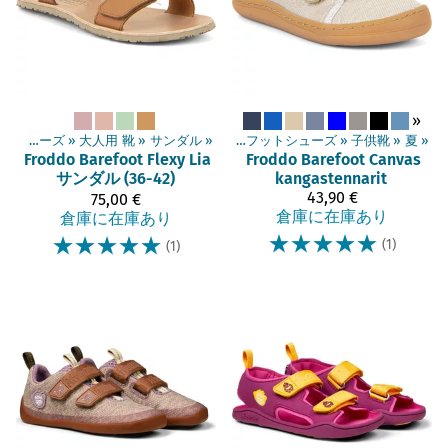
»
ベアフットシューズ
‪»
大人用 靴
‪»
サンダル
商品
‪»
‪»
ベアフットシューズ
‪»
子供靴
‪»
夏
‪»
Froddo Barefoot
Flexy Lia
Froddo Barefoot
Canvas
サンダル (36-42)
kangastennarit
43,90 €
75,00 €
倉庫に在庫あり
倉庫に在庫あり
☆
☆
☆
☆
☆
☆
☆
☆
☆
☆
(1)
(1)