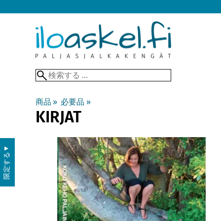
商品
‪»
必要品
‪»
KIRJAT
▼
限定する