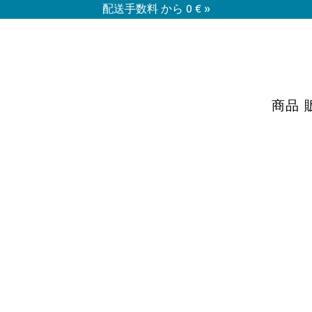
配送手数料 から 0 € »
商品