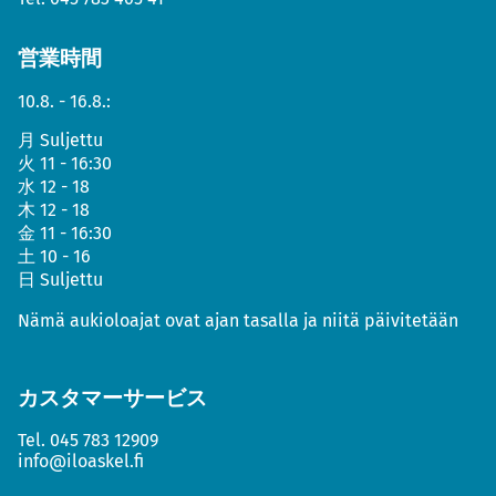
営業時間
10.8. - 16.8.:
月
Suljettu
火
11 - 16:30
水
12 - 18
木
12 - 18
金
11 - 16:30
土
10 - 16
日
Suljettu
Nämä aukioloajat ovat ajan tasalla ja niitä päivitetään
カスタマーサービス
Tel.
045 783 12909
info@iloaskel.fi