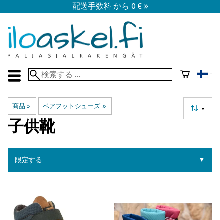
配送手数料 から 0 € »
商品
‪»
ベアフットシューズ
‪»
▼
子供靴
▼
限定する