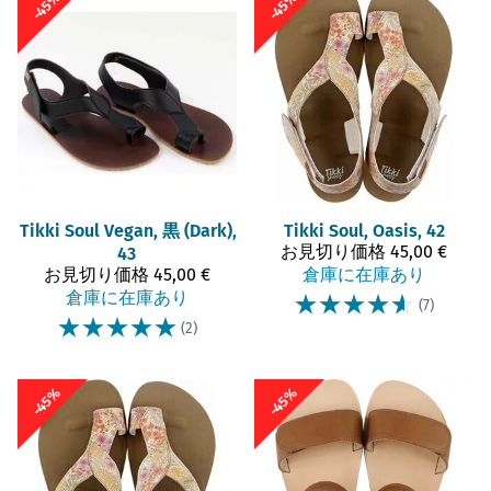
-45%
-45%
Tikki
Soul Vegan, 黒 (Dark),
Tikki
Soul, Oasis, 42
お見切り価格
45,00 €
43
お見切り価格
45,00 €
倉庫に在庫あり
倉庫に在庫あり
☆
☆
☆
☆
☆
(7)
☆
☆
☆
☆
☆
(2)
-45%
-45%