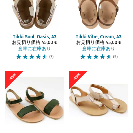
Tikki
Soul, Oasis, 43
Tikki
Vibe, Cream, 43
お見切り価格
45,00 €
お見切り価格
45,00 €
倉庫に在庫あり
倉庫に在庫あり
☆
☆
☆
☆
☆
☆
☆
☆
☆
☆
(7)
(5)
-45%
-45%