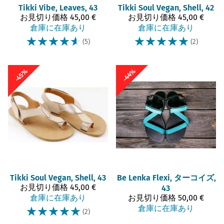
Tikki
Vibe, Leaves, 43
Tikki
Soul Vegan, Shell, 42
お見切り価格
45,00 €
お見切り価格
45,00 €
倉庫に在庫あり
倉庫に在庫あり
☆
☆
☆
☆
☆
☆
☆
☆
☆
☆
(5)
(2)
-45%
-44%
Tikki
Soul Vegan, Shell, 43
Be Lenka
Flexi, ターコイズ,
お見切り価格
45,00 €
43
倉庫に在庫あり
お見切り価格
50,00 €
倉庫に在庫あり
☆
☆
☆
☆
☆
(2)