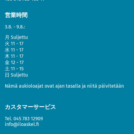
営業時間
3.8. - 9.8.:
月
Suljettu
火
11 - 17
水
11 - 17
木
11 - 17
金
12 - 17
土
11 - 15
日
Suljettu
Nämä aukioloajat ovat ajan tasalla ja niitä päivitetään
カスタマーサービス
Tel.
045 783 12909
info@iloaskel.fi