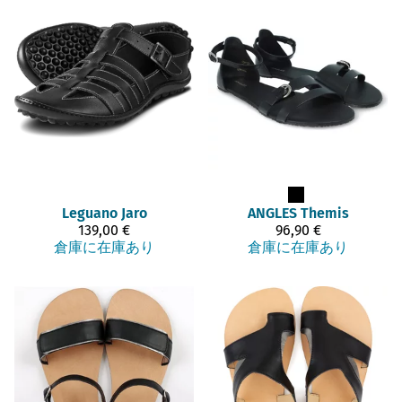
Leguano
Jaro
ANGLES
Themis
139,00 €
96,90 €
倉庫に在庫あり
倉庫に在庫あり