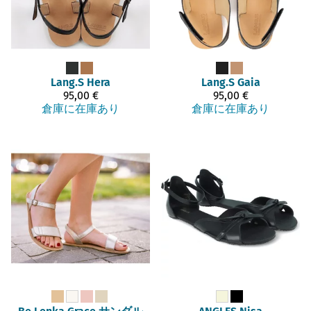
Lang.S
Hera
Lang.S
Gaia
95,00 €
95,00 €
倉庫に在庫あり
倉庫に在庫あり