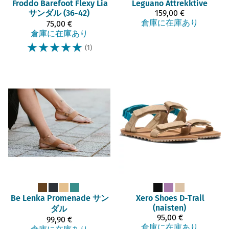
Froddo Barefoot
Flexy Lia
Leguano
Attrekktive
サンダル (36-42)
159,00 €
倉庫に在庫あり
75,00 €
倉庫に在庫あり
☆
☆
☆
☆
☆
(1)
Be Lenka
Promenade サン
Xero Shoes
D-Trail
(naisten)
ダル
95,00 €
99,90 €
倉庫に在庫あり