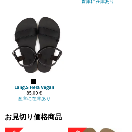
倉庫に在庫あり
Lang.S
Hera Vegan
85,00 €
倉庫に在庫あり
お見切り価格商品