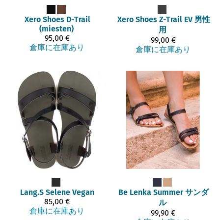
Xero Shoes
D-Trail
Xero Shoes
Z-Trail EV 男性
(miesten)
用
95,00 €
99,00 €
倉庫に在庫あり
倉庫に在庫あり
Lang.S
Selene Vegan
Be Lenka
Summer サンダ
85,00 €
ル
倉庫に在庫あり
99,90 €