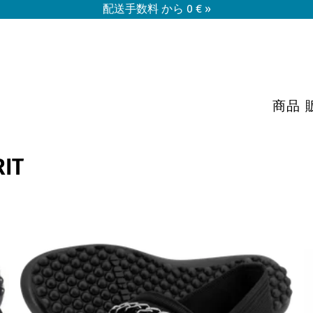
配送手数料 から 0 € »
商品
IT