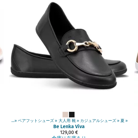
商品
‪»
ベアフットシューズ
‪»
大人用 靴
‪»
カジュアルシューズ
‪»
夏
‪»
Be Lenka
Viva
129,00 €