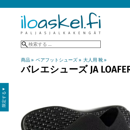
商品
‪»
ベアフットシューズ
‪»
大人用 靴
‪»
バレエシューズ JA LOAFER
▼
限定する