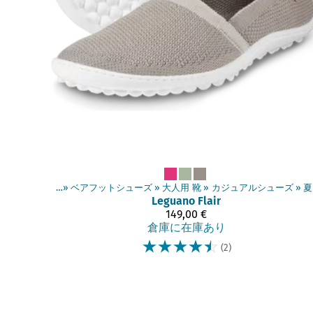
商品
‪»
ベアフットシューズ
‪»
大人用 靴
‪»
カジュアルシューズ
‪»
夏
Leguano
Flair
149,00 €
倉庫に在庫あり
☆
☆
☆
☆
☆
(2)