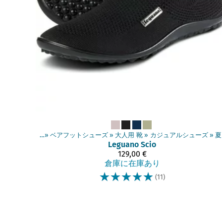
商品
‪»
ベアフットシューズ
‪»
大人用 靴
‪»
カジュアルシューズ
‪»
夏
Leguano
Scio
129,00 €
倉庫に在庫あり
☆
☆
☆
☆
☆
(11)