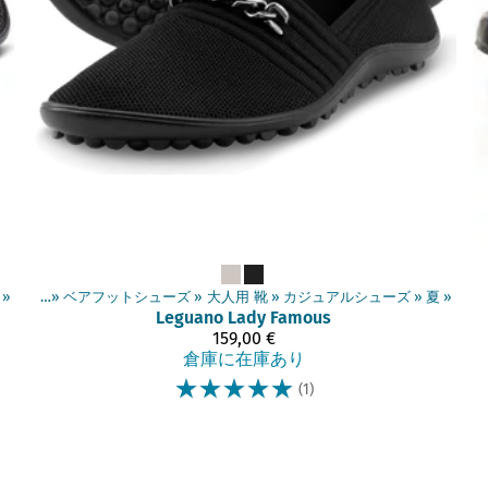
‪»
商品
‪»
ベアフットシューズ
‪»
大人用 靴
‪»
カジュアルシューズ
‪»
夏
‪»
Leguano
Lady Famous
159,00 €
倉庫に在庫あり
☆
☆
☆
☆
☆
(1)