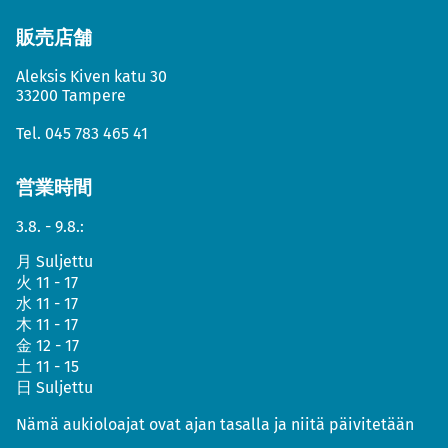
販売店舗
Aleksis Kiven katu 30
33200 Tampere
Tel.
045 783 465 41
営業時間
3.8. - 9.8.:
月
Suljettu
火
11 - 17
水
11 - 17
木
11 - 17
金
12 - 17
土
11 - 15
日
Suljettu
Nämä aukioloajat ovat ajan tasalla ja niitä päivitetään