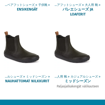
商品
‪»
ベアフットシューズ
‪»
子供靴
商品
‪»
‪»
ベアフットシューズ
‪»
大人用 靴
‪»
ENSIKENGÄT
バレエシューズ JA
LOAFERIT
カジュアルシューズ
商品
‪»
ベアフットシューズ
‪»
ミッドシーズン
‪»
‪»
大人用 靴
‪»
カジュアルシューズ
‪»
NAUHATTOMAT NILKKURIT
ミッドシーズン
Paljasjalkakengät välikauteen