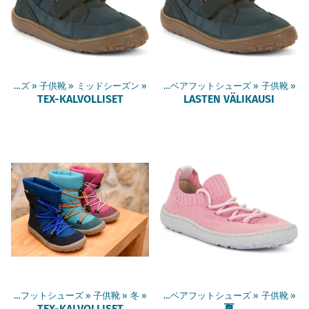
ベアフットシューズ
‪»
子供靴
‪»
ミッドシーズン
‪»
商品
‪»
ベアフットシューズ
‪»
子供靴
‪»
TEX-KALVOLLISET
LASTEN VÄLIKAUSI
»
ベアフットシューズ
‪»
子供靴
‪»
冬
‪»
商品
‪»
ベアフットシューズ
‪»
子供靴
‪»
TEX-KALVOLLISET
夏