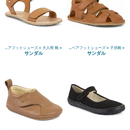
‪»
ベアフットシューズ
‪»
大人用 靴
‪»
商品
‪»
ベアフットシューズ
‪»
子供靴
‪»
サンダル
サンダル