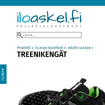
Prodotti
‪»
Scarpe barefoot
‪»
Adulti scarpe
‪»
TREENIKENGÄT
▼
FILTRA