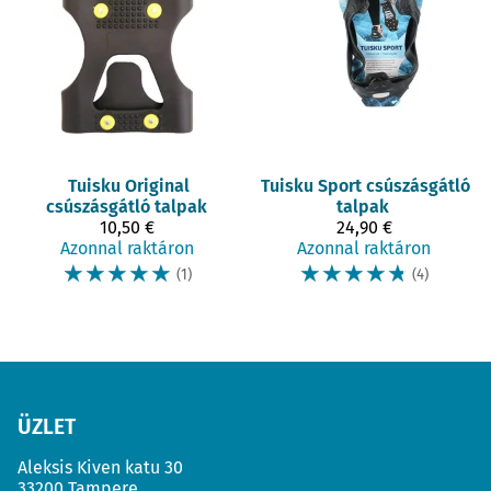
Tuisku
Original
Tuisku
Sport csúszásgátló
csúszásgátló talpak
talpak
10,50 €
24,90 €
Azonnal raktáron
Azonnal raktáron
☆
☆
☆
☆
☆
☆
☆
☆
☆
☆
(1)
(4)
ÜZLET
Aleksis Kiven katu 30
33200 Tampere