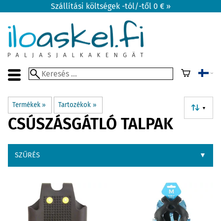
Szállítási költségek -tól/-től 0 € »
Termékek
‪»
Tartozékok
‪»
▼
CSÚSZÁSGÁTLÓ TALPAK
SZŰRÉS
▼