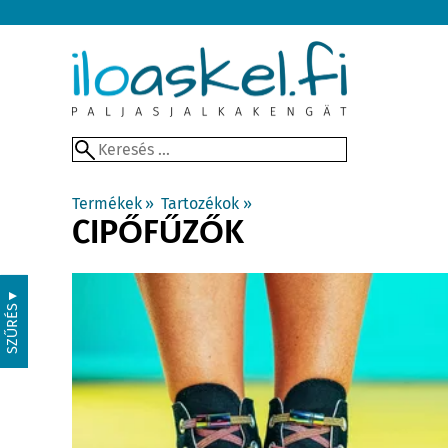
Termékek
‪»
Tartozékok
‪»
CIPŐFŰZŐK
▼
SZŰRÉS