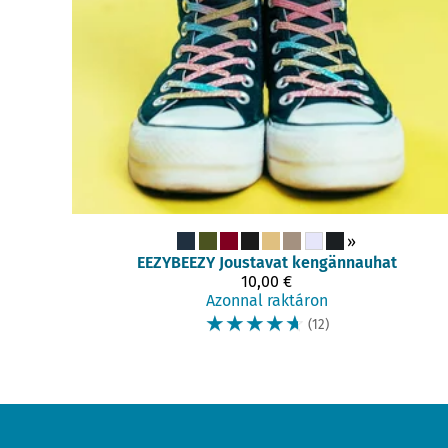
»
EEZYBEEZY
Joustavat kengännauhat
10,00 €
Azonnal raktáron
☆
☆
☆
☆
☆
(12)