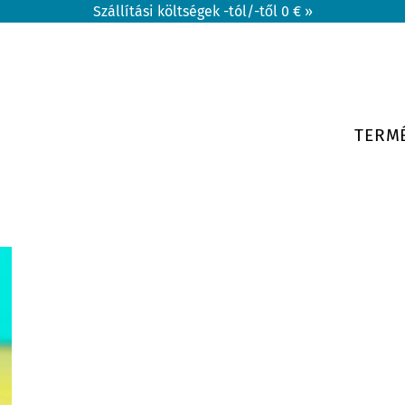
Szállítási költségek -tól/-től 0 € »
TERM