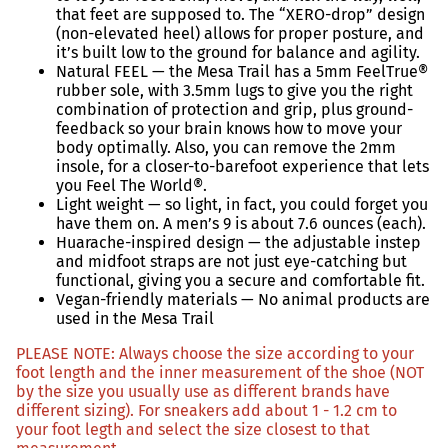
that feet are supposed to. The “XERO-drop” design
(non-elevated heel) allows for proper posture, and
it’s built low to the ground for balance and agility.
Natural FEEL — the Mesa Trail has a 5mm FeelTrue®
rubber sole, with 3.5mm lugs to give you the right
combination of protection and grip, plus ground-
feedback so your brain knows how to move your
body optimally. Also, you can remove the 2mm
insole, for a closer-to-barefoot experience that lets
you Feel The World®.
Light weight — so light, in fact, you could forget you
have them on. A men’s 9 is about 7.6 ounces (each).
Huarache-inspired design — the adjustable instep
and midfoot straps are not just eye-catching but
functional, giving you a secure and comfortable fit.
Vegan-friendly materials — No animal products are
used in the Mesa Trail
PLEASE NOTE: Always choose the size according to your
foot length and the inner measurement of the shoe (NOT
by the size you usually use as different brands have
different sizing). For sneakers add about 1 - 1.2 cm to
your foot legth and select the size closest to that