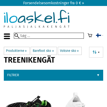
Forsendelsesomkostninger fra 0 € »
Produkterne
‪»
Barefoot sko
‪»
Voksne sko
‪»
▼
TREENIKENGÄT
FILTRER
▼