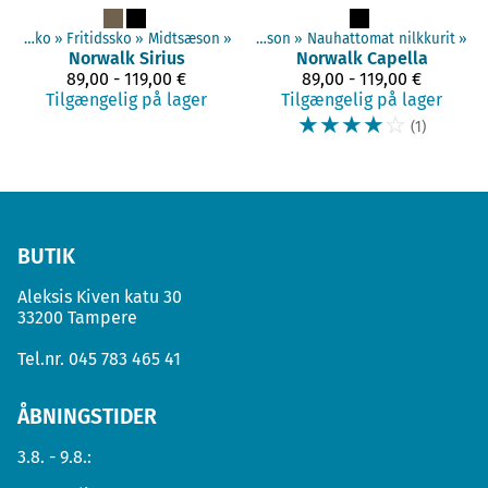
t sko
Voksne sko
‪»
Voksne sko
‪»
Fritidssko
‪»
‪»
Fritidssko
Midtsæson
‪»
‪»
Midtsæson
‪»
Nauhattomat nilkkurit
‪»
Norwalk
Sirius
Norwalk
Capella
89,00 - 119,00 €
89,00 - 119,00 €
Tilgængelig på lager
Tilgængelig på lager
☆
☆
☆
☆
☆
(1)
BUTIK
Aleksis Kiven katu 30
33200 Tampere
Tel.nr.
045 783 465 41
ÅBNINGSTIDER
3.8. - 9.8.: