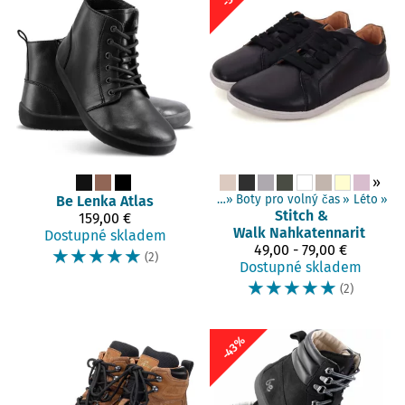
»
Produkty
‪»
Be Lenka
Barefoot boty
Atlas
‪»
Dospělí boty
‪»
Boty pro volný čas
‪»
Léto
‪»
Stitch &
159,00 €
Walk
Nahkatennarit
Dostupné skladem
49,00 - 79,00 €
☆
☆
☆
☆
☆
(2)
Dostupné skladem
☆
☆
☆
☆
☆
(2)
-43%