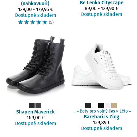
Be Lenka
Cityscape
(nahkavuori)
89,00 - 129,90 €
129,00 - 179,95 €
Dostupné skladem
Dostupné skladem
☆
☆
☆
☆
☆
(5)
Produkty
Shapen
‪»
Barefoot boty
Maverick
‪»
Dospělí boty
‪»
Boty pro volný čas
‪»
Léto
‪»
Barebarics
Zing
169,00 €
139,89 €
Dostupné skladem
Dostupné skladem