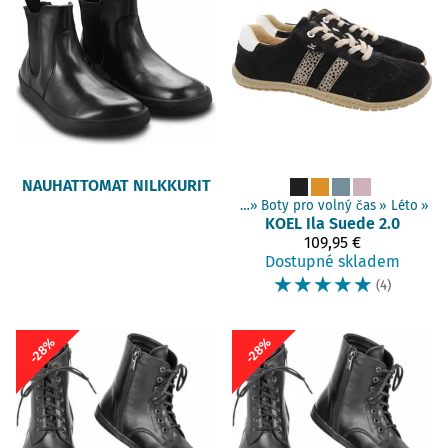
NAUHATTOMAT NILKKURIT
Produkty
‪»
Barefoot boty
‪»
Dospělí boty
‪»
Boty pro volný čas
‪»
Léto
‪»
KOEL
Ila Suede 2.0
109,95 €
Dostupné skladem
☆
☆
☆
☆
☆
(4)
-28%
-28%