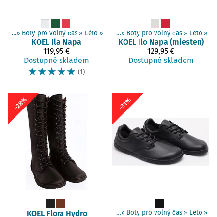
 boty
Produkty
‪»
Boty pro volný čas
‪»
Barefoot boty
‪»
‪»
Dospělí boty
Léto
‪»
‪»
Boty pro volný čas
‪»
Léto
‪»
KOEL
Ila Napa
KOEL
Ilo Napa (miesten)
119,95 €
129,95 €
Dostupné skladem
Dostupné skladem
☆
☆
☆
☆
☆
(1)
-28%
-31%
Produkty
KOEL
‪»
Barefoot boty
Flora Hydro
‪»
Dospělí boty
‪»
Boty pro volný čas
‪»
Léto
‪»