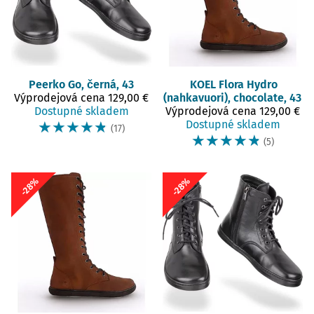
Peerko
Go, černá, 43
KOEL
Flora Hydro
Výprodejová cena
129,00 €
(nahkavuori), chocolate, 43
Dostupné skladem
Výprodejová cena
129,00 €
☆
☆
☆
☆
☆
Dostupné skladem
(17)
☆
☆
☆
☆
☆
(5)
-28%
-28%