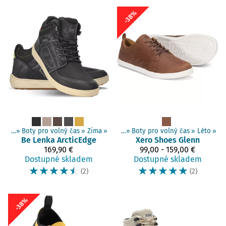
-38%
 boty
Produkty
‪»
Boty pro volný čas
‪»
Barefoot boty
‪»
‪»
Dospělí boty
Zima
‪»
‪»
Boty pro volný čas
‪»
Léto
‪»
Be Lenka
ArcticEdge
Xero Shoes
Glenn
169,90 €
99,00 - 159,00 €
Dostupné skladem
Dostupné skladem
☆
☆
☆
☆
☆
☆
☆
☆
☆
☆
(2)
(2)
-38%