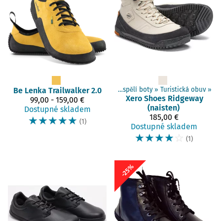
Be Lenka
Produkty
Trailwalker 2.0
‪»
Barefoot boty
‪»
Dospělí boty
‪»
Turistická obuv
‪»
Xero Shoes
Ridgeway
99,00 - 159,00 €
(naisten)
Dostupné skladem
185,00 €
☆
☆
☆
☆
☆
(1)
Dostupné skladem
☆
☆
☆
☆
☆
(1)
-25%