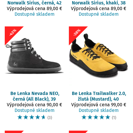
Norwalk
Sirius, černá, 42
Norwalk
Sirius, khaki, 38
Výprodejová cena
89,00 €
Výprodejová cena
89,00 €
Dostupné skladem
Dostupné skladem
-43%
-38%
Be Lenka
Nevada NEO,
Be Lenka
Trailwalker 2.0,
černá (All Black), 39
žlutá (Mustard), 40
Výprodejová cena
90,00 €
Výprodejová cena
99,00 €
Dostupné skladem
Dostupné skladem
☆
☆
☆
☆
☆
☆
☆
☆
☆
☆
(3)
(1)