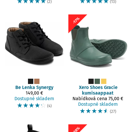
☆
☆
☆
☆
☆
☆
☆
☆
☆
☆
(2)
(13)
-17%
Be Lenka
Synergy
Xero Shoes
Gracie
149,00 €
kumisaappaat
Dostupné skladem
Nabídková cena
75,00 €
☆
☆
☆
☆
☆
Dostupné skladem
(4)
☆
☆
☆
☆
☆
(27)
-38%