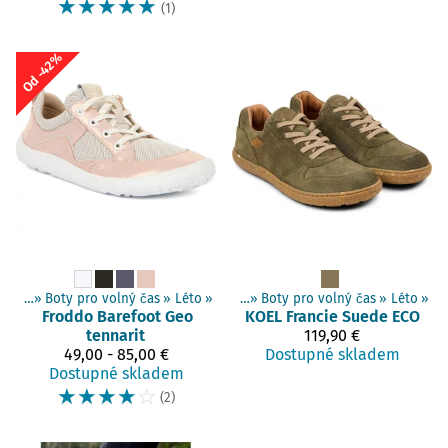
☆
☆
☆
☆
☆
(1)
Od -42%
 boty
Produkty
‪»
Boty pro volný čas
‪»
Barefoot boty
‪»
‪»
Dospělí boty
Léto
‪»
‪»
Boty pro volný čas
‪»
Léto
‪»
Froddo Barefoot
Geo
KOEL
Francie Suede ECO
tennarit
119,90 €
49,00 - 85,00 €
Dostupné skladem
Dostupné skladem
☆
☆
☆
☆
☆
(2)