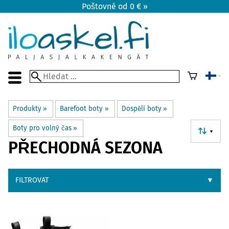
Poštovné od 0 € »
Produkty
‪»
Barefoot boty
‪»
Dospělí boty
‪»
Boty pro volný čas
‪»
▼
PŘECHODNÁ SEZONA
FILTROVAT
▼