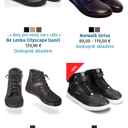
 boty
‪»
Boty pro volný čas
‪»
Léto
‪»
Norwalk
Sirius
Be Lenka
Cityscape (uusi)
89,00 - 119,00 €
129,90 €
Dostupné skladem
Dostupné skladem
-41%