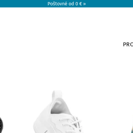
Poštovné od 0 € »
PR