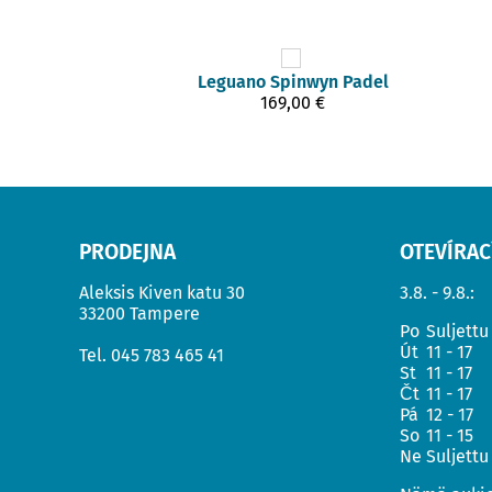
Leguano
Spinwyn Padel
169,00 €
PRODEJNA
OTEVÍRAC
Aleksis Kiven katu 30
3.8. - 9.8.:
33200 Tampere
Po
Suljettu
Út
11 - 17
Tel.
045 783 465 41
St
11 - 17
Čt
11 - 17
Pá
12 - 17
So
11 - 15
Ne
Suljettu