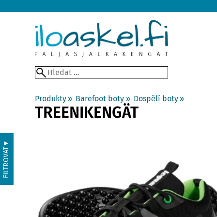
Produkty
‪»
Barefoot boty
‪»
Dospělí boty
‪»
TREENIKENGÄT
▼
FILTROVAT